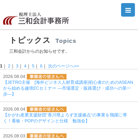
三和会計事務所
トピックス
Topics
三和会計からのお知らせです。
1
｜
2
｜
3
｜
4
｜
5
｜
6
｜
次のページへ>>
2026.08.04
【JETRO主催 [海外ビジネス人材育成講座]初心者のためのASEAN
から始める越境ECセミナー ―市場選定・販路選び・成功への第一
歩―】
2026.08.04
【かがわ産業支援財団“香川県よろず支援拠点”の事業を飛躍に導
く！看板・POPのデザインと仕様 勉強会】
2026.08.03