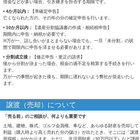
借金などが多い場合、引き継ぎを拒否する期限です。
• 4か月以内：
【準確定申告】
亡くなられた方の、その年の分の確定申告を行います。
• 10か月以内：
【遺産分割協議書の作成・相続税申告】
期限内に申告・納税が必要です。
※万が一、話し合いがまとまらない場合でも、一旦「未分割」の状
態で期限内に申告を済ませる必要があります。
• 分割成立後：
【修正申告・更正の請求】
後から分割が決まった場合、税金の過不足を精算する手続きを行い
ます。
万が一の事態が起きた後も、期限に遅れないよう弊社が並走いたし
ます。
譲渡（売却）について
「売る前」のご相談が、何よりも重要です
土地、建物、株式、ゴルフ会員権、車など、あらゆる財産を売却して
利益（購入時より高く売れた分の儲け）が出たとき、そこには「譲渡
所得税」がかかります。ただし、生活用財産（30万円以下）など課税