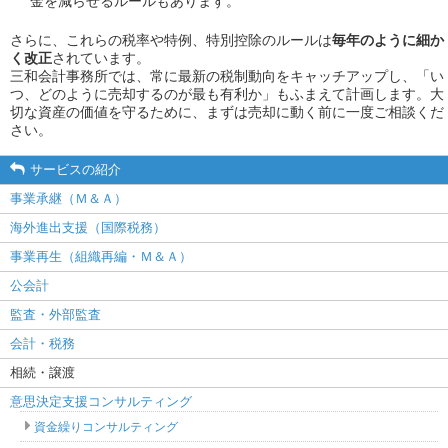
金を減らせるルールもあります。
さらに、これらの税率や特例、特別控除のルールは
毎年のように細か
く改正
されています。
三和会計事務所では、常に最新の税制動向をキャッチアップし、「い
つ、どのように売却するのが最も有利か」もふまえて計画します。大
切な資産の価値を守るために、まずは売却に動く前に一度ご相談くだ
さい。
サービスの紹介
事業承継（Ｍ＆Ａ）
海外進出支援（国際税務）
事業再生（組織再編・Ｍ＆Ａ）
公会計
監査・外部監査
会計・税務
相続・譲渡
意思決定支援コンサルティング
資金繰りコンサルティング