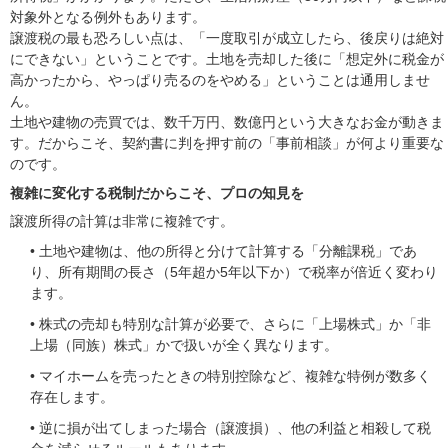
対象外となる例外もあります。
譲渡税の最も恐ろしい点は、「一度取引が成立したら、後戻りは絶対
にできない」ということです。土地を売却した後に「想定外に税金が
高かったから、やっぱり売るのをやめる」ということは通用しませ
ん。
土地や建物の売買では、数千万円、数億円という大きなお金が動きま
す。だからこそ、契約書に判を押す前の「事前相談」が何より重要な
のです。
複雑に変化する税制だからこそ、プロの知見を
譲渡所得の計算は非常に複雑です。
• 土地や建物は、他の所得と分けて計算する「分離課税」であ
り、所有期間の長さ（5年超か5年以下か）で税率が倍近く変わり
ます。
• 株式の売却も特別な計算が必要で、さらに「上場株式」か「非
上場（同族）株式」かで扱いが全く異なります。
• マイホームを売ったときの特別控除など、複雑な特例が数多く
存在します。
• 逆に損が出てしまった場合（譲渡損）、他の利益と相殺して税