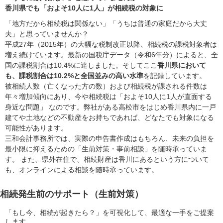
香川県でも「およそ10人に1人」が相続税の対象に
「地方だから相続税は関係ない」「うちは普通の家庭だから大丈
夫」と思っていませんか？
平成27年（2015年）の大幅な税制改正以降、相続税の課税対象者は
増え続けています。最新の国税庁データ（令和6年分）によると、全
国の課税割合は10.4%に達しました。そしてここ
香川県において
も、課税割合は10.2%と全国並みの高い水準
を記録しています。
被相続人数（亡くなった方の数）および相続税が課される件数は
年々増加傾向にあり、今や相続税は「およそ10人に1人が直面する
身近な問題」 なのです。弊社がある高松市をはじめ香川県内に一戸
建てや土地などの不動産をお持ちであれば、どなたでも対象になる
可能性があります。
三和会計事務所では、実際の申告書作成はもちろん、未来の負担を
最小限に抑えるための「生前対策・事前相談」を随時承っていま
す。 また、県外在住で、相続財産は香川にあるという方について
も、オンラインによる相談を随時承っています。
相続発生前のサポート（生前対策）
「もし今、相続が起きたら？」を可視化して、最適な一手をご提案
します。