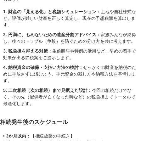
1. 財産の「見える化」と税額シミュレーション：
土地や自社株式な
ど、評価が難しい財産を正しく算定し、現在の予想税額を算出しま
す。
2. 円満に、もめないための遺産分割アドバイス：
家族みんなが納得
し、後々のトラブル（争族）を防ぐための分け方を共に考えます。
3. 税負担を抑える対策：
生前贈与や特例の活用など、早めの着手で
効果が出る節税案をご提示します。
4. 納税資金の確保・支払い方法の検討：
せっかくの財産を納税のた
めに手放さずに済むよう、手元資金の残し方や納税方法を準備しま
す。
5. 二次相続（次の相続）まで見据えた設計：
今回の相続だけでな
く、その先（配偶者が亡くなった時など）の税負担までトータルで
最適化します。
相続発生後のスケジュール
• 3か月以内：
【相続放棄の手続き】